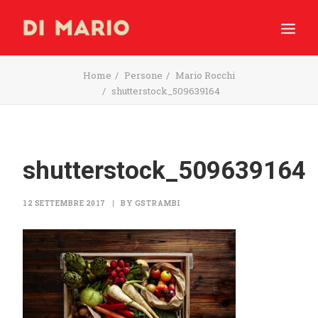
Home
Persone
Mario Rocchi
HOME
shutterstock_509639164
SHOP
INGREDIENTI
PRODUZIONE
shutterstock_509639164
MOMENTI
– ESERCENTI –
12 SETTEMBRE 2017
|
BY
GSTRAMBI
RICERCA
CARRELLO