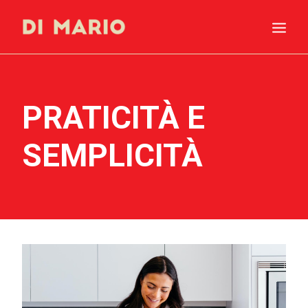
HOME
PRATICITÀ E
SHOP
INGREDIENTI
SEMPLICITÀ
PRODUZIONE
MOMENTI
– ESERCENTI –
RICERCA
CARRELLO