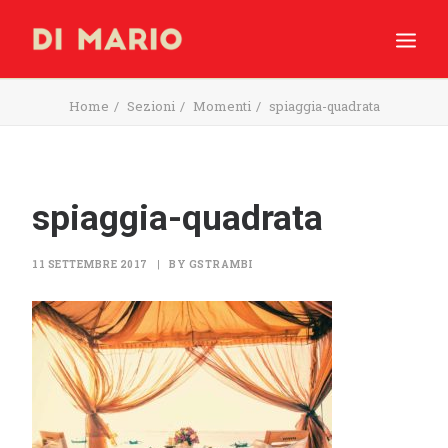
Home
Sezioni
Momenti
spiaggia-quadrata
HOME
SHOP
INGREDIENTI
spiaggia-quadrata
PRODUZIONE
MOMENTI
11 SETTEMBRE 2017
|
BY
GSTRAMBI
– ESERCENTI –
RICERCA
CARRELLO