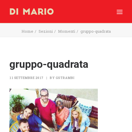
Home
Sezioni
Momenti
gruppo-quadrata
HOME
SHOP
INGREDIENTI
gruppo-quadrata
PRODUZIONE
MOMENTI
11 SETTEMBRE 2017
|
BY
GSTRAMBI
– ESERCENTI –
RICERCA
CARRELLO